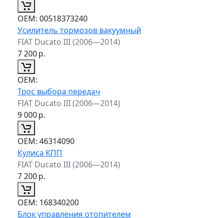
ОЕМ:
00518373240
Усилитель тормозов вакуумный
FIAT Ducato III (2006—2014)
7 200
р.
ОЕМ:
Трос выбора передач
FIAT Ducato III (2006—2014)
9 000
р.
ОЕМ:
46314090
Кулиса КПП
FIAT Ducato III (2006—2014)
7 200
р.
ОЕМ:
168340200
Блок управления отопителем