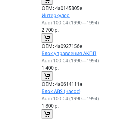
ОЕМ:
4a0145805e
Интеркулер
Audi 100 C4 (1990—1994)
2 700
р.
ОЕМ:
4a0927156e
Блок управления АКПП
Audi 100 C4 (1990—1994)
1 400
р.
ОЕМ:
4a0614111a
Блок ABS (насос)
Audi 100 C4 (1990—1994)
1 800
р.