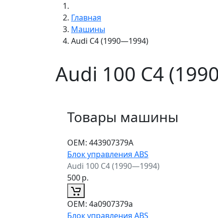
Главная
Машины
Audi C4 (1990—1994)
Audi 100 C4 (19
Товары машины
ОЕМ:
443907379A
Блок управления ABS
Audi 100 C4 (1990—1994)
500
р.
ОЕМ:
4a0907379a
Блок управления ABS