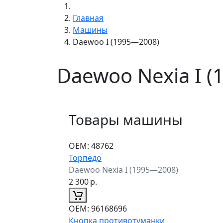
Главная
Машины
Daewoo I (1995—2008)
Daewoo Nexia I 
Товары машины
ОЕМ:
48762
Торпедо
Daewoo Nexia I (1995—2008)
2 300
р.
ОЕМ:
96168696
Кнопка противотуманки