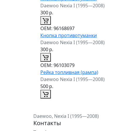
Daewoo Nexia I (1995—2008)
300
р.
ОЕМ:
96168697
Кнопка противотуманки
Daewoo Nexia I (1995—2008)
300
р.
ОЕМ:
96103079
Рейка топливная (рампа)
Daewoo Nexia I (1995—2008)
500
р.
Daewoo, Nexia I (1995—2008)
Контакты