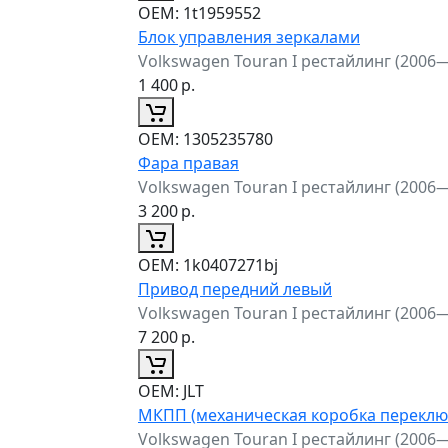
ОЕМ:
1t1959552
Блок управления зеркалами
Volkswagen Touran I рестайлинг (2006
1 400
р.
ОЕМ:
1305235780
Фара правая
Volkswagen Touran I рестайлинг (2006
3 200
р.
ОЕМ:
1k0407271bj
Привод передний левый
Volkswagen Touran I рестайлинг (2006
7 200
р.
ОЕМ:
JLT
МКПП (механическая коробка переклю
Volkswagen Touran I рестайлинг (2006