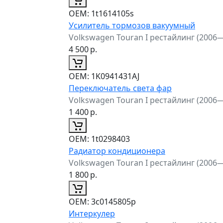
ОЕМ:
1t1614105s
Усилитель тормозов вакуумный
Volkswagen Touran I рестайлинг (2006
4 500
р.
ОЕМ:
1K0941431AJ
Переключатель света фар
Volkswagen Touran I рестайлинг (2006
1 400
р.
ОЕМ:
1t0298403
Радиатор кондиционера
Volkswagen Touran I рестайлинг (2006
1 800
р.
ОЕМ:
3c0145805p
Интеркулер