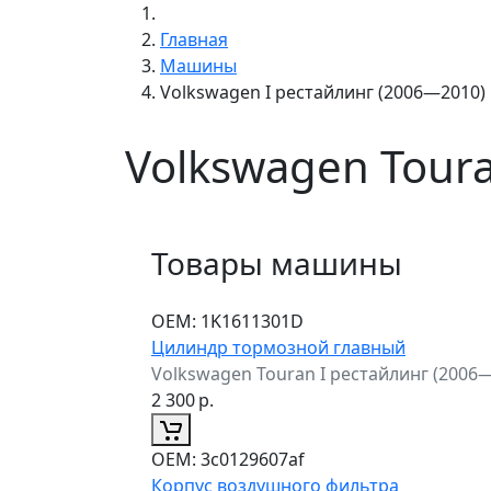
Главная
Машины
Volkswagen I рестайлинг (2006—2010)
Volkswagen Tour
Товары машины
ОЕМ:
1K1611301D
Цилиндр тормозной главный
Volkswagen Touran I рестайлинг (2006
2 300
р.
ОЕМ:
3c0129607af
Корпус воздушного фильтра