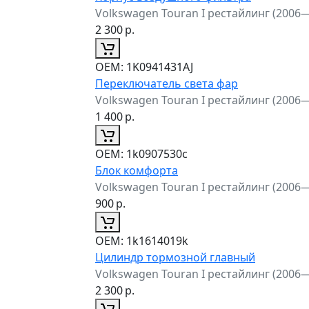
Volkswagen Touran I рестайлинг (2006
2 300
р.
ОЕМ:
1K0941431AJ
Переключатель света фар
Volkswagen Touran I рестайлинг (2006
1 400
р.
ОЕМ:
1k0907530c
Блок комфорта
Volkswagen Touran I рестайлинг (2006
900
р.
ОЕМ:
1k1614019k
Цилиндр тормозной главный
Volkswagen Touran I рестайлинг (2006
2 300
р.