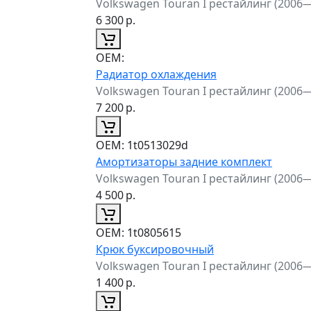
Volkswagen Touran I рестайлинг (2006
6 300
р.
ОЕМ:
Радиатор охлаждения
Volkswagen Touran I рестайлинг (2006
7 200
р.
ОЕМ:
1t0513029d
Амортизаторы задние комплект
Volkswagen Touran I рестайлинг (2006
4 500
р.
ОЕМ:
1t0805615
Крюк буксировочный
Volkswagen Touran I рестайлинг (2006
1 400
р.