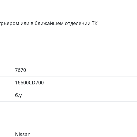
курьером или в ближайшем отделении ТК
7670
16600CD700
б.у
Nissan