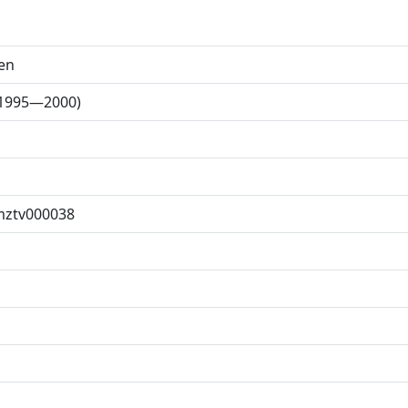
en
(1995—2000)
ztv000038
р