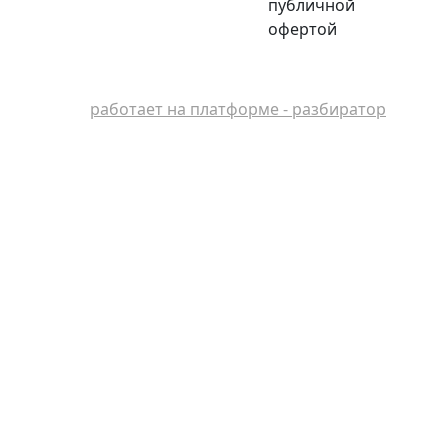
публичной
офертой
работает на платформе - разбиратор