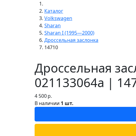
Каталог
Volkswagen
Sharan
Sharan I (1995—2000)
Дроссельная заслонка
14710
Дроссельная зас
021133064a | 14
4 500
р.
В наличии
1 шт.