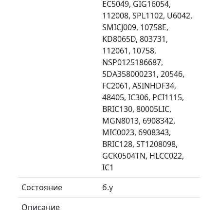
EC5049, GIG16054,
112008, SPL1102, U6042,
SMICJ009, 10758E,
KD8065D, 803731,
112061, 10758,
NSP0125186687,
5DA358000231, 20546,
FC2061, ASINHDF34,
48405, IC306, PCI1115,
BRIC130, 80005LIC,
MGN8013, 6908342,
MIC0023, 6908343,
BRIC128, ST1208098,
GCK0504TN, HLCC022,
IC1
Состояние
б.у
Описание