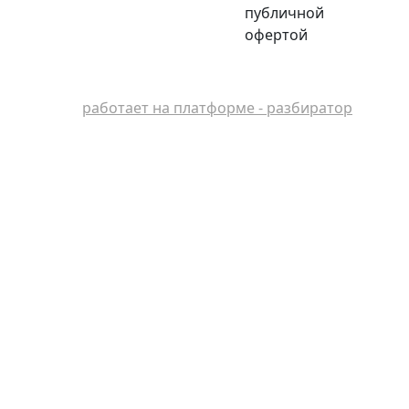
публичной
офертой
работает на платформе - разбиратор